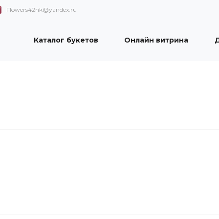
Flowers42nk@yandex.ru
Каталог букетов
Онлайн витрина
Д