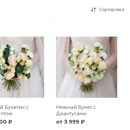
Сортировка
 Букетик с
Нежный Букет с
иптом
Диантусами
00 ₽
3 999 ₽