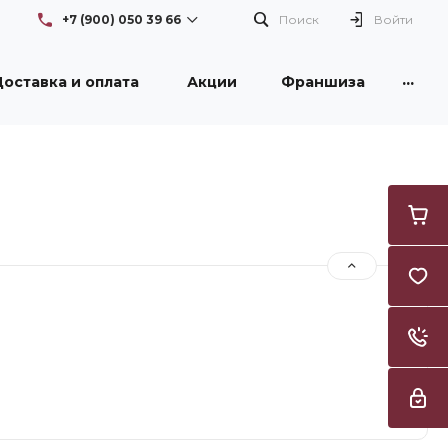
+7 (900) 050 39 66
Поиск
Войти
...
оставка и оплата
Акции
Франшиза
+7 (900) 050 39 66
г. Новокузнецк, проспект
Бардина, 26/1, здание DNS
Пн-Вс: с 08:30 до 21:00
Flowers42nk@yandex.ru
+7 (950) 261 3996
г. Новокузнецк, улица
Тореза, 53, ТЦ "Груша"
Пн-Вс: с 09:00 до 21:00
Flowers42nk@yandex.ru