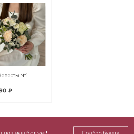
Невесты №1
90 ₽
т под ваш бюджет!
Подбор букета