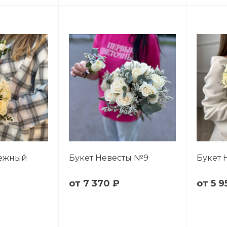
нежный
Букет Невесты №9
Букет 
7 370 ₽
5 9