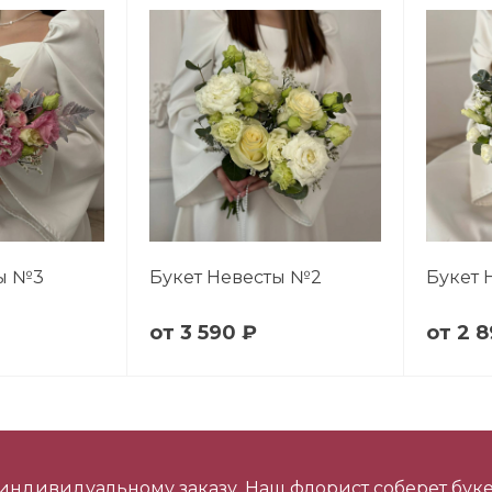
ты №3
Букет Невесты №2
Букет 
3 590 ₽
2 8
 индивидуальному заказу. Наш флорист соберет буке