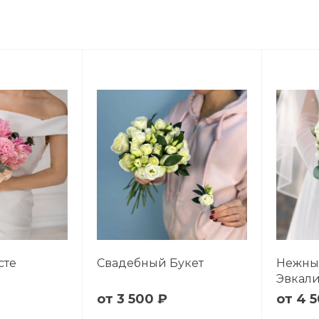
сте
Свадебный Букет
Нежный
Эвкал
3 500 ₽
4 5