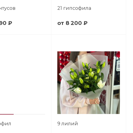
нтусов
21 гипсофила
90 ₽
8 200 ₽
офил
9 лилий