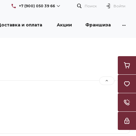
+7 (900) 050 39 66
Поиск
Войти
...
оставка и оплата
Акции
Франшиза
+7 (900) 050 39 66
г. Новокузнецк, проспект
Бардина, 26/1, здание DNS
Пн-Вс: с 08:30 до 21:00
Flowers42nk@yandex.ru
+7 (950) 261 3996
г. Новокузнецк, улица
Тореза, 53, ТЦ "Груша"
Пн-Вс: с 09:00 до 21:00
Flowers42nk@yandex.ru