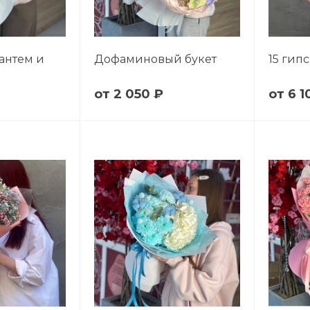
зантем и
Дофаминовый букет
15 гип
2 050 ₽
6 1