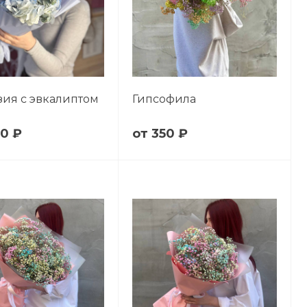
зия с эвкалиптом
Гипсофила
50 ₽
350 ₽