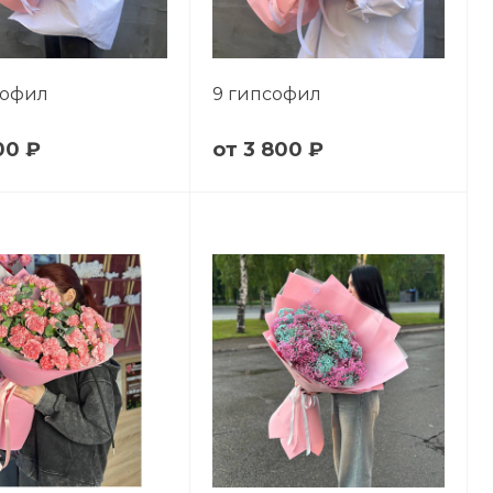
софил
9 гипсофил
00 ₽
3 800 ₽