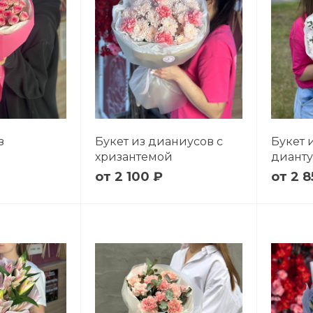
з
Букет из дианиусов с
Букет 
хризантемой
дианту
2 100 ₽
2 8