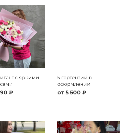
гигант с яркими
5 гортензий в
усами
оформлении
090 ₽
5 500 ₽