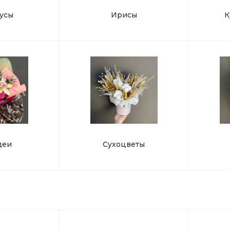
усы
Ирисы
К
деи
Сухоцветы