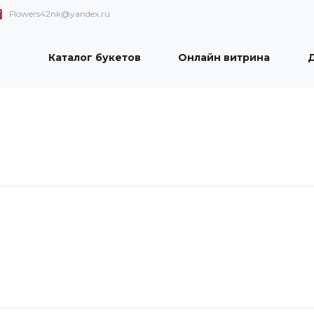
Flowers42nk@yandex.ru
Каталог букетов
Онлайн витрина
Д