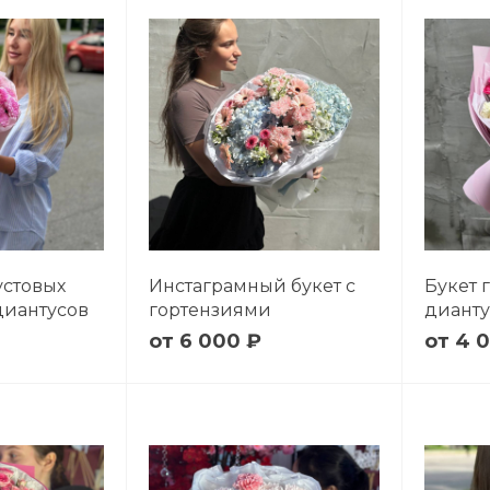
устовых
Инстаграмный букет с
Букет 
диантусов
гортензиями
диант
6 000 ₽
4 