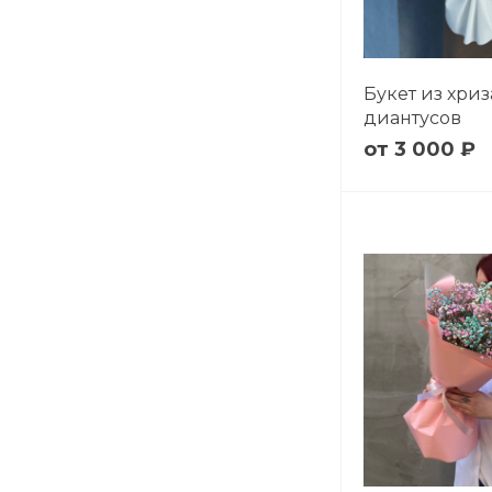
Букет из хри
диантусов
3 000 ₽