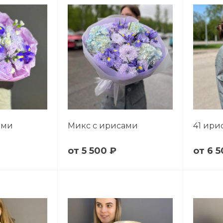
ами
Микс с ирисами
41 ири
5 500 ₽
6 5