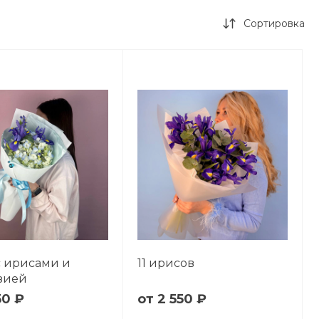
Сортировка
с ирисами и
11 ирисов
зией
50 ₽
2 550 ₽