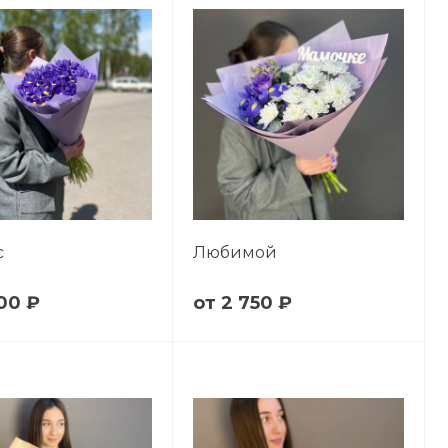
с
Любимой
00 ₽
2 750 ₽