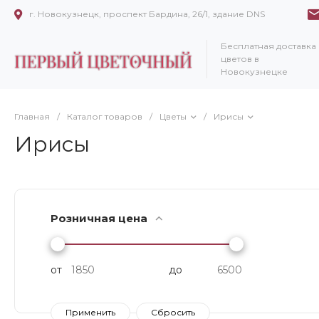
г. Новокузнецк, проспект Бардина, 26/1, здание DNS
Бесплатная доставка
цветов в
Новокузнецке
Главная
/
Каталог товаров
/
Цветы
/
Ирисы
Ирисы
Розничная цена
от
до