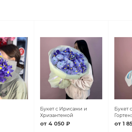
Букет с Ирисами и
Букет 
Хризантемой
Гортен
4 050 ₽
1 8