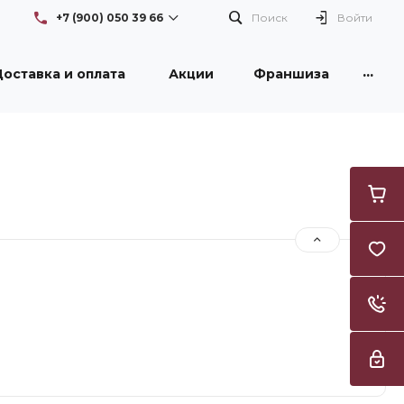
+7 (900) 050 39 66
Поиск
Войти
...
оставка и оплата
Акции
Франшиза
+7 (900) 050 39 66
г. Новокузнецк, проспект
Бардина, 26/1, здание DNS
Пн-Вс: с 08:30 до 21:00
Flowers42nk@yandex.ru
+7 (950) 261 3996
г. Новокузнецк, улица
Тореза, 53, ТЦ "Груша"
Пн-Вс: с 09:00 до 21:00
Flowers42nk@yandex.ru