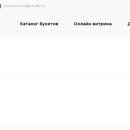
Flowers42nk@yandex.ru
Каталог букетов
Онлайн витрина
Д