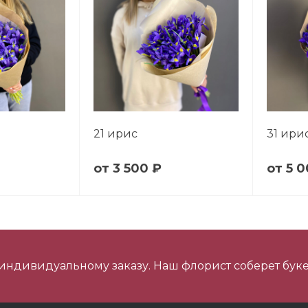
21 ирис
31 ири
3 500 ₽
5 0
 индивидуальному заказу. Наш флорист соберет буке