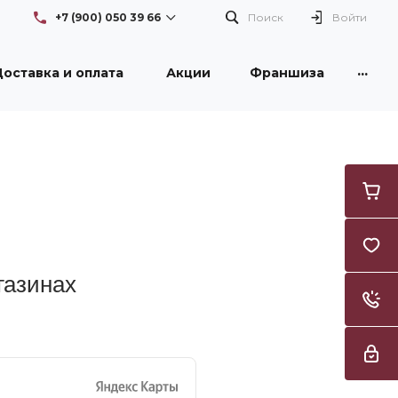
+7 (900) 050 39 66
Поиск
Войти
...
оставка и оплата
Акции
Франшиза
+7 (900) 050 39 66
г. Новокузнецк, проспект
Бардина, 26/1, здание DNS
Пн-Вс: с 08:30 до 21:00
Flowers42nk@yandex.ru
+7 (950) 261 3996
г. Новокузнецк, улица
Тореза, 53, ТЦ "Груша"
Пн-Вс: с 09:00 до 21:00
Flowers42nk@yandex.ru
газинах