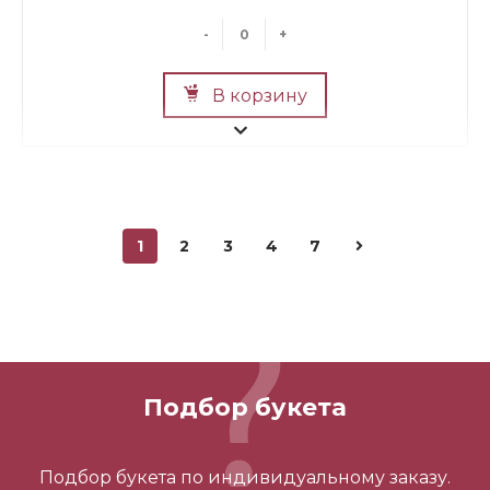
-
+
В корзину
1
2
3
4
7
Мини Мишка №2
700 ₽
Подбор букета
-
+
Подбор букета по индивидуальному заказу.