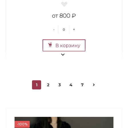
800 ₽
-
+
В корзину
1
2
3
4
7
Мини Мишка №2
700 ₽
-100%