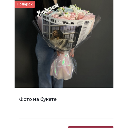
Подарок
-
+
В корзину
Мишка Мини №1
Фото на букете
700 ₽
-
+