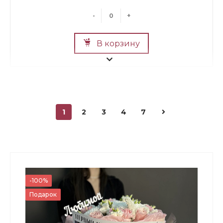
-
+
В корзину
1
2
3
4
7
Мини Мишка №2
700 ₽
-100%
Подарок
-
+