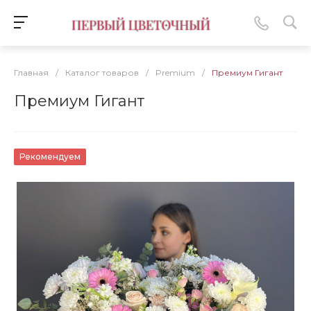
Главная
/
Каталог товаров
/
Premium
/
Премиум Гигант
Премиум Гигант
Рекомендуем