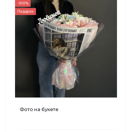
700 ₽
-100%
Подарок
-
+
В корзину
Мишка Мини №1
Фото на букете
700 ₽
-
+