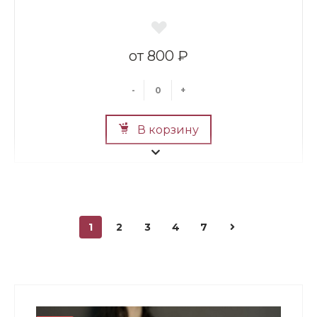
800 ₽
-
+
В корзину
1
2
3
4
7
Мини Мишка №2