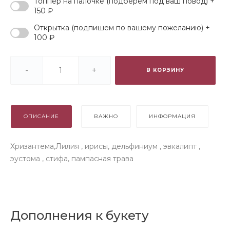
Топпер на палочке (подберем под ваш повод) +
150 ₽
Открытка (подпишем по вашему пожеланию) +
100 ₽
-
+
В КОРЗИНУ
ОПИСАНИЕ
ВАЖНО
ИНФОРМАЦИЯ
Хризантема,Лилия , ирисы, дельфиниум , эвкалипт ,
эустома , стифа, пампасная трава
Дополнения к букету