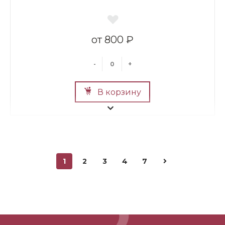
800 ₽
-
+
В корзину
1
2
3
4
7
Мини Мишка №2