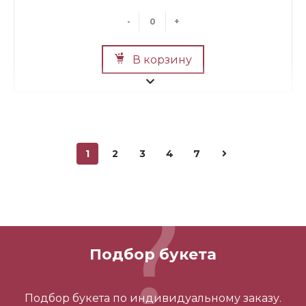
-
+
В корзину
1
2
3
4
7
Мини Мишка №2
700 ₽
Подбор букета
-
+
Подбор букета по индивидуальному заказу.