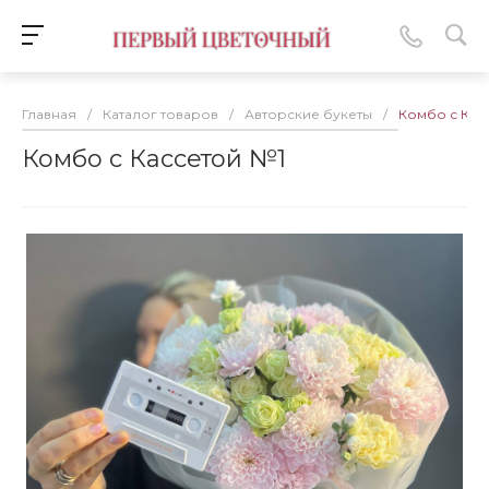
Главная
/
Каталог товаров
/
Авторские букеты
/
Комбо с Кас
Комбо с Кассетой №1