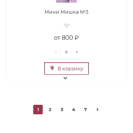
Мини Мишка №3
800 ₽
-
+
В корзину
1
2
3
4
7
Мини Мишка №2