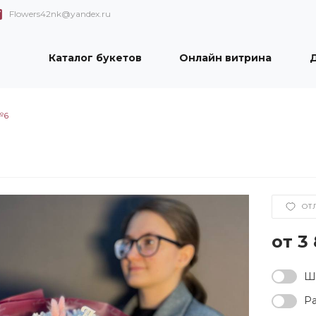
Flowers42nk@yandex.ru
Каталог букетов
Онлайн витрина
Д
№6
ОТ
3
Ша
Ра