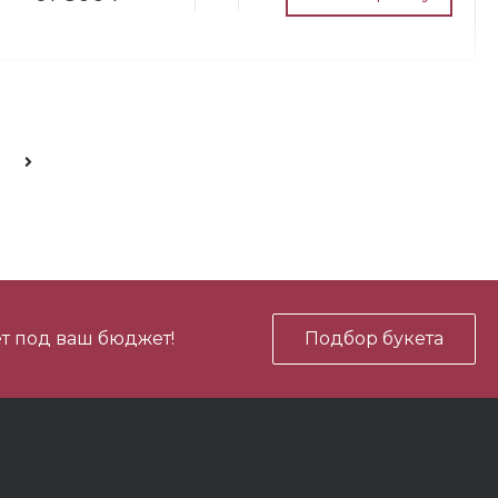
700 ₽
В корзину
-
+
700 ₽
В корзину
-
+
т под ваш бюджет!
Подбор букета
450 ₽
В корзину
-
+