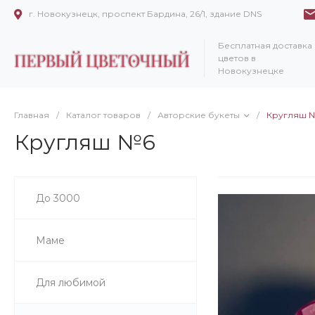
г. Новокузнецк, проспект Бардина, 26/1, здание DNS
Бесплатная доставка
цветов в
Новокузнецке
Главная
/
Каталог товаров
/
Авторские букеты
/
Кругляш 
Кругляш №6
До 3000
Маме
Для любимой