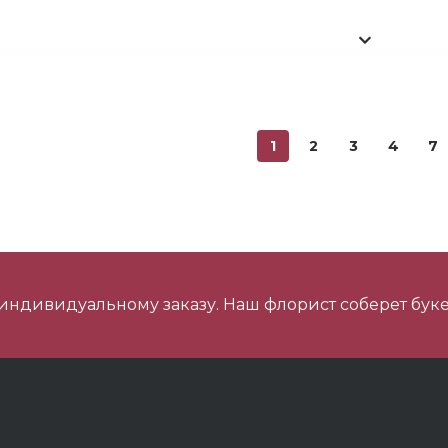
ини Мишка №2
1
2
3
4
7
ишка Мини №1
 индивидуальному заказу. Наш флорист соберет буке
 шарика нежность