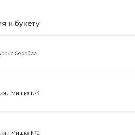
я к букету
орона Серебро
ини Мишка №4
ини Мишка №3