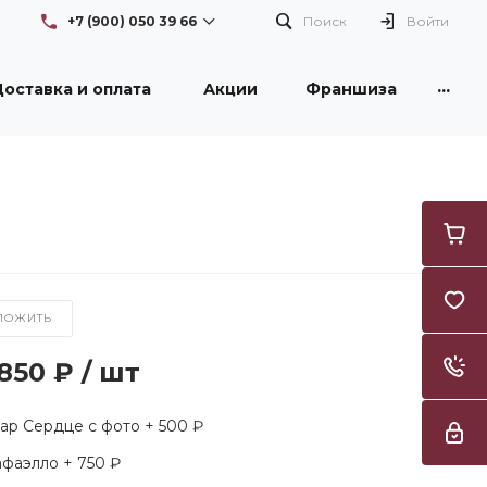
+7 (900) 050 39 66
Поиск
Войти
...
оставка и оплата
Акции
Франшиза
+7 (900) 050 39 66
г. Новокузнецк, проспект
Бардина, 26/1, здание DNS
Пн-Вс: с 08:30 до 21:00
Flowers42nk@yandex.ru
+7 (950) 261 3996
г. Новокузнецк, улица
Тореза, 53, ТЦ "Груша"
Пн-Вс: с 09:00 до 21:00
Flowers42nk@yandex.ru
ЛОЖИТЬ
 850 ₽
/
шт
р Сердце с фото + 500 ₽
фаэлло + 750 ₽