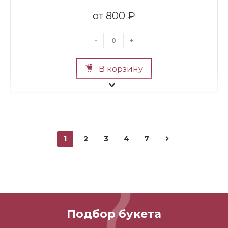
800 ₽
-
+
В корзину
1
2
3
4
7
Мини Мишка №2
700 ₽
Подбор букета