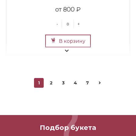
800 ₽
-
+
В корзину
1
2
3
4
7
Мини Мишка №2
700 ₽
Подбор букета