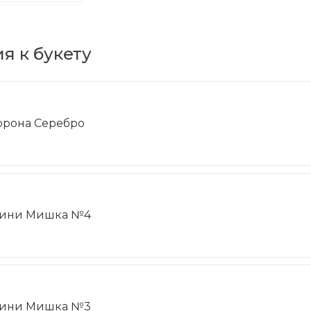
я к букету
орона Серебро
ини Мишка №4
ини Мишка №3