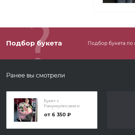
3
Подбор букета
Подбор букета по
С
Ранее вы смотрели
Букет с
К
Ранункулюсами и
герберой
6 350 ₽