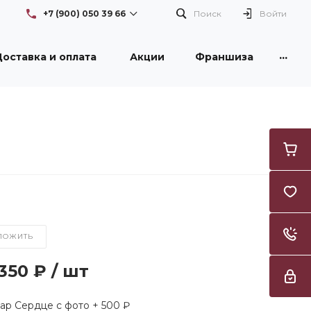
+7 (900) 050 39 66
Поиск
Войти
...
оставка и оплата
Акции
Франшиза
+7 (900) 050 39 66
г. Новокузнецк, проспект
Бардина, 26/1, здание DNS
Пн-Вс: с 08:30 до 21:00
Flowers42nk@yandex.ru
+7 (950) 261 3996
г. Новокузнецк, улица
Тореза, 53, ТЦ "Груша"
Пн-Вс: с 09:00 до 21:00
Flowers42nk@yandex.ru
ЛОЖИТЬ
 350 ₽
/
шт
р Сердце с фото + 500 ₽