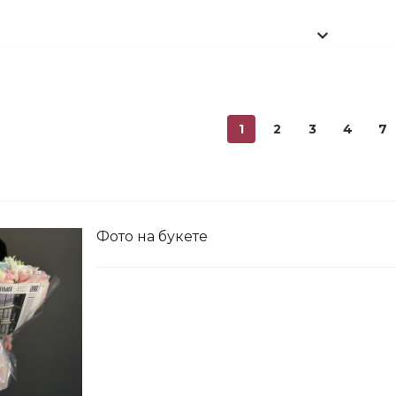
ини Мишка №2
1
2
3
4
7
ишка Мини №1
Фото на букете
 шарика нежность