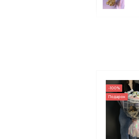
М
М
-100%
Подарок
3