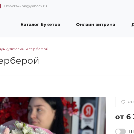
Flowers42nk@yandex.ru
Каталог букетов
Онлайн витрина
Д
анункулюсами и герберой
герберой
ОТ
6
Ша