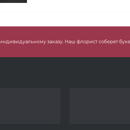
 шарика Металлик
 индивидуальному заказу. Наш флорист соберет буке
ладкий Набор
индер Буэно