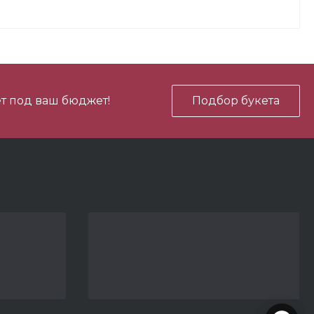
600 ₽
В корзину
-
+
т под ваш бюджет!
Подбор букета
3 690 ₽
В корзину
-
+
600 ₽
В корзину
-
+