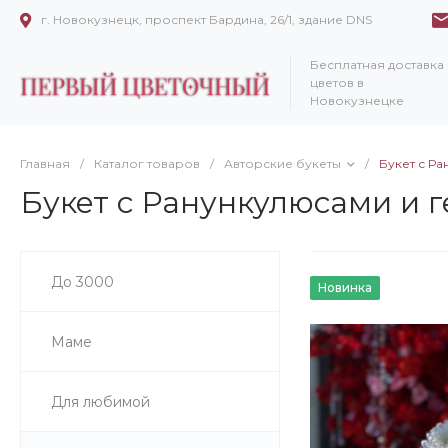
г. Новокузнецк, проспект Бардина, 26/1, здание DNS
Бесплатная доставка
цветов в
Новокузнецке
Главная
/
Каталог товаров
/
Авторские букеты
/
Букет с Р
Букет с Ранункулюсами и 
До 3000
Новинка
Маме
Для любимой