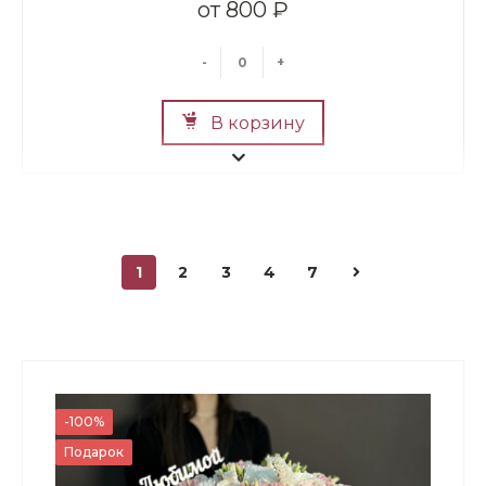
800 ₽
-
+
В корзину
1
2
3
4
7
Мини Мишка №2
700 ₽
-100%
Подарок
-
+