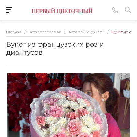
Главная
/
Каталог товаров
/
Авторские букеты
/
Букет из фра
Букет из французских роз и
диантусов