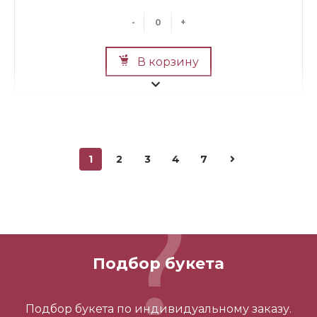
-
+
В корзину
1
2
3
4
7
Мини Мишка №2
700 ₽
Подбор букета
-
+
Подбор букета по индивидуальному заказу.