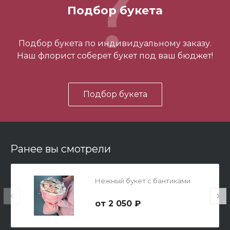
700 ₽
Подбор букета
-
+
Подбор букета по индивидуальному заказу.
Наш флорист соберет букет под ваш бюджет!
В корзину
Подбор букета
Ранее вы смотрели
Мишка Мини №1
Нежный букет с бантиками
700 ₽
2 050 ₽
-
+