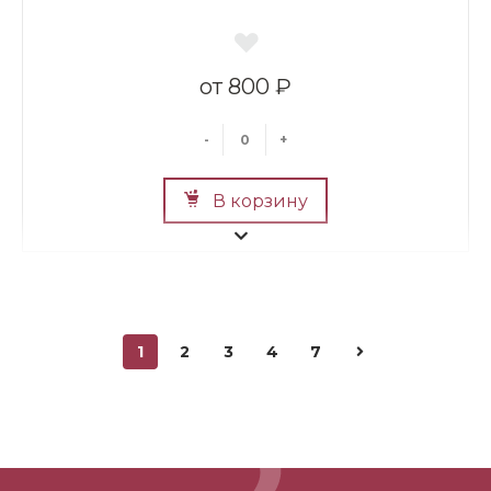
800 ₽
-
+
В корзину
1
2
3
4
7
Мини Мишка №2