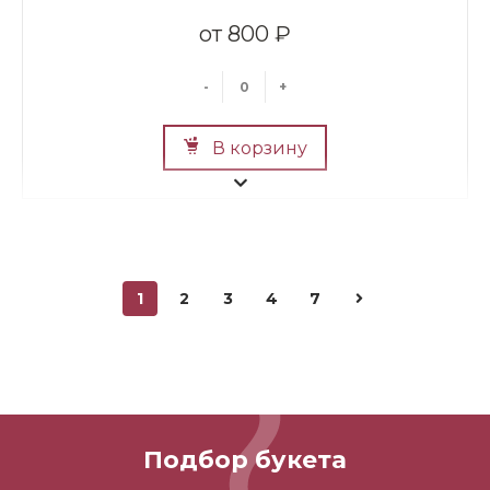
800 ₽
-
+
В корзину
1
2
3
4
7
Мини Мишка №2
700 ₽
Подбор букета