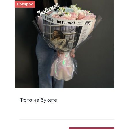
Подарок
-
+
В корзину
Мишка Мини №1
Фото на букете
700 ₽
-
+