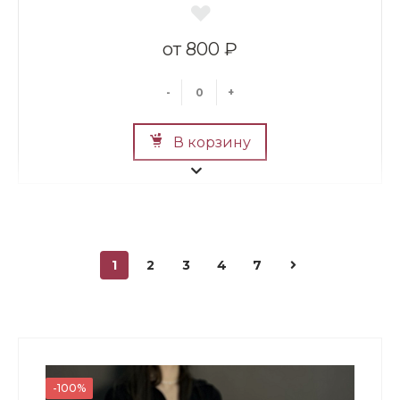
800 ₽
-
+
В корзину
1
2
3
4
7
Мини Мишка №2
700 ₽
-100%