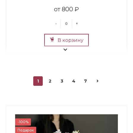
800 ₽
-
+
В корзину
1
2
3
4
7
Мини Мишка №2
700 ₽
-100%
Подарок