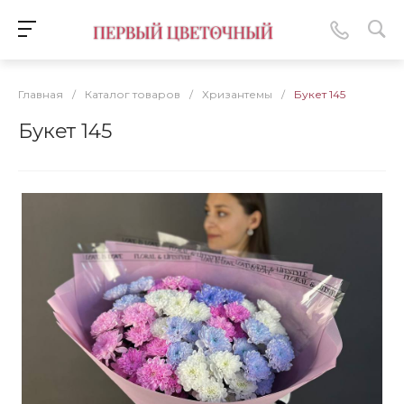
Главная
/
Каталог товаров
/
Хризантемы
/
Букет 145
Букет 145