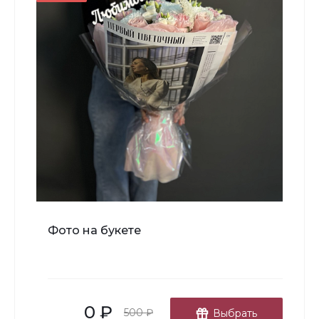
-
+
В корзину
Мишка Мини №1
Фото на букете
700 ₽
-
+
0 ₽
В корзину
500 ₽
Выбрать