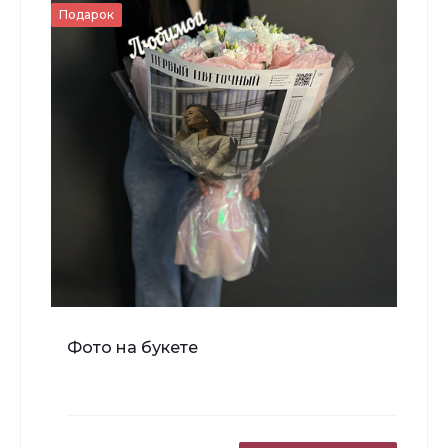
Подарок
-
+
В корзину
Мишка Мини №1
Фото на букете
700 ₽
-
+