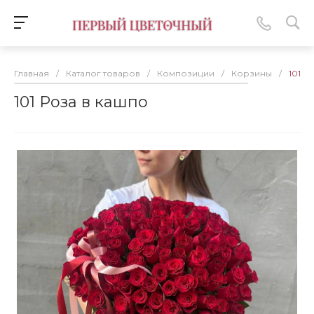
Главная
/
Каталог товаров
/
Композиции
/
Корзины
/
101 Р
101 Роза в кашпо