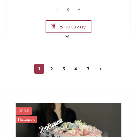
-
+
В корзину
1
2
3
4
7
Мини Мишка №2
700 ₽
-100%
Подарок
-
+