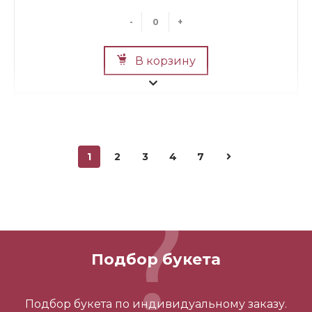
-
+
В корзину
1
2
3
4
7
Мини Мишка №2
700 ₽
Подбор букета
-
+
Подбор букета по индивидуальному заказу.