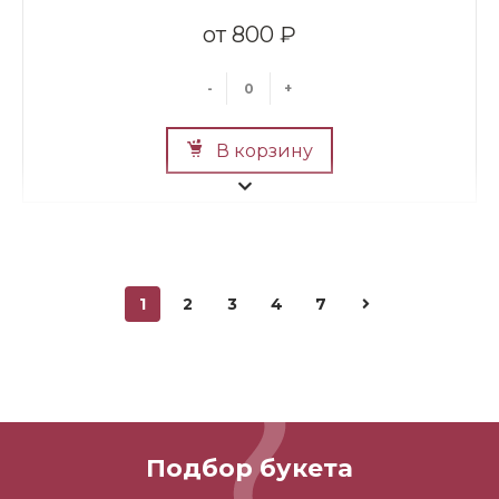
800 ₽
-
+
В корзину
1
2
3
4
7
Мини Мишка №2
700 ₽
Подбор букета