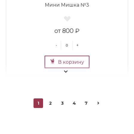
Мини Мишка №3
800 ₽
-
+
В корзину
1
2
3
4
7
Мини Мишка №2