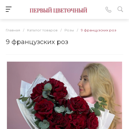
Главная
/
Каталог товаров
/
Розы
/
9 французских роз
9 французских роз