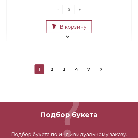
-
+
В корзину
1
2
3
4
7
Мини Мишка №2
700 ₽
Подбор букета
-
+
Подбор букета по индивидуальному заказу.