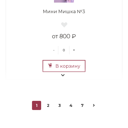
Мини Мишка №3
800 ₽
-
+
В корзину
1
2
3
4
7
Мини Мишка №2