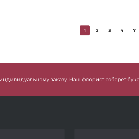
ини Мишка №2
1
2
3
4
7
ишка Мини №1
 индивидуальному заказу. Наш флорист соберет буке
 шарика нежность