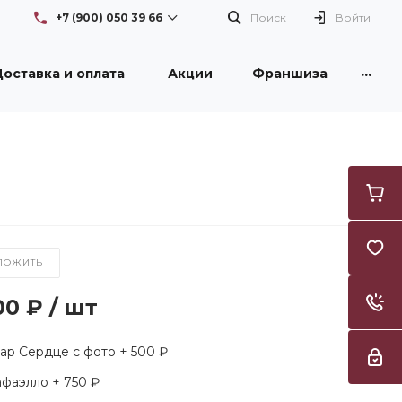
+7 (900) 050 39 66
Поиск
Войти
...
оставка и оплата
Акции
Франшиза
+7 (900) 050 39 66
г. Новокузнецк, проспект
Бардина, 26/1, здание DNS
Пн-Вс: с 08:30 до 21:00
Flowers42nk@yandex.ru
+7 (950) 261 3996
г. Новокузнецк, улица
Тореза, 53, ТЦ "Груша"
Пн-Вс: с 09:00 до 21:00
Flowers42nk@yandex.ru
ЛОЖИТЬ
00 ₽
/
шт
р Сердце с фото + 500 ₽
фаэлло + 750 ₽