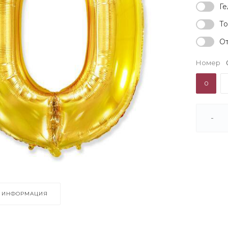
Ге
То
От
Номер
0
-
ИНФОРМАЦИЯ