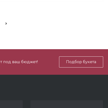
700 ₽
В корзину
-
+
700 ₽
В корзину
-
+
т под ваш бюджет!
Подбор букета
450 ₽
В корзину
-
+