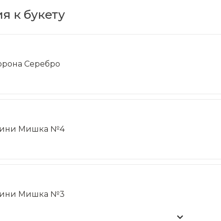
я к букету
орона Серебро
ини Мишка №4
ини Мишка №3