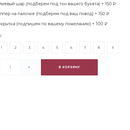
лиевый шар (подберем под тон вашего букета) + 150 ₽
ппер на палочке (подберем под ваш повод) + 150 ₽
крытка (подпишем по вашему пожеланию) + 100 ₽
0
1
2
3
4
5
6
7
8
9
+
В КОРЗИНУ