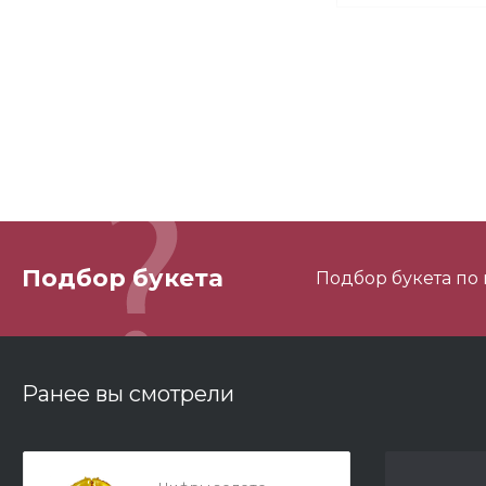
М
М
Подбор букета
Подбор букета по
3
Ранее вы смотрели