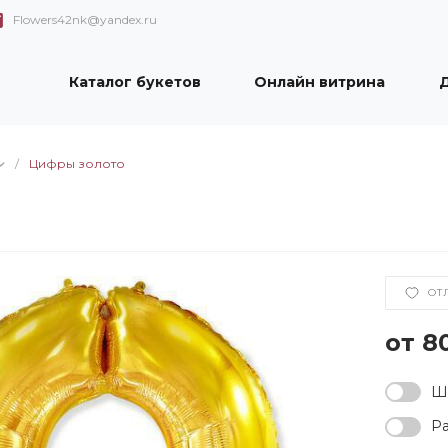
Flowers42nk@yandex.ru
Каталог букетов
Онлайн витрина
Д
/
Цифры золото
ОТ
8
Ша
Ра