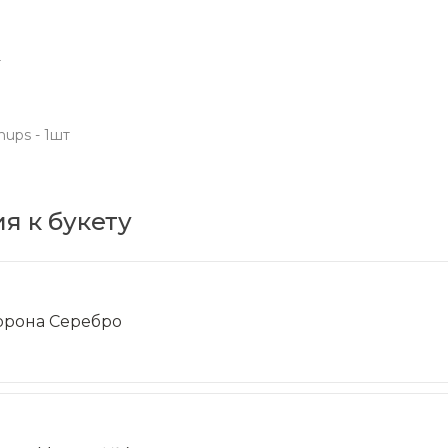
т
ups - 1шт
я к букету
орона Серебро