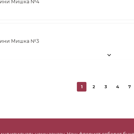
ини Мишка №4
ини Мишка №3
ини Мишка №2
1
2
3
4
7
ишка Мини №1