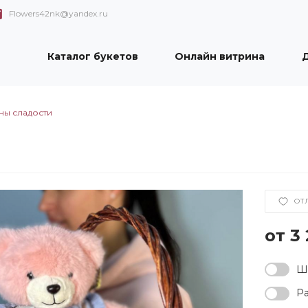
Flowers42nk@yandex.ru
Каталог букетов
Онлайн витрина
Д
ы сладости
ОТ
3
Ша
Ра