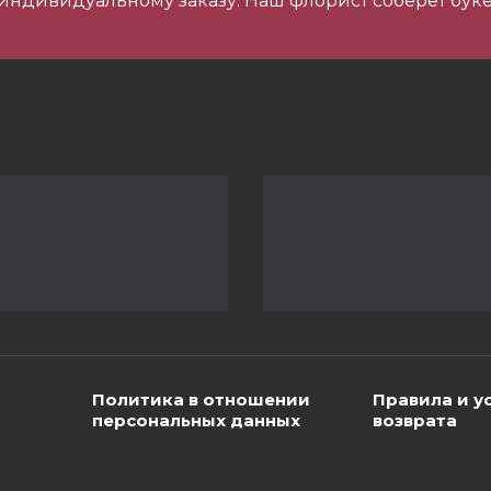
 индивидуальному заказу. Наш флорист соберет буке
 шарика нежность
 шарика Металлик
ладкий Набор
Политика в отношении
Правила и у
персональных данных
возврата