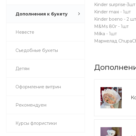
Kinder surprise-3шт
Kinder maxi - 1шт
Дополнения к букету
Kinder boeno - 2 ш
M&Ms 80г - 1шт
Невесте
Milka - 1шт
Мармелад ChupaCh
Съедобные букеты
Дополнени
Детям
Оформление витрин
К
Рекомендуем
Курсы флористики