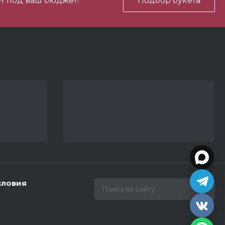
т под ваш бюджет!
Подбор букета
450 ₽
В корзину
-
+
600 ₽
В корзину
-
+
3 690 ₽
В корзину
-
+
словия