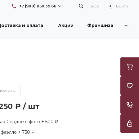
+7 (900) 050 39 66
Поиск
Войти
...
оставка и оплата
Акции
Франшиза
+7 (900) 050 39 66
г. Новокузнецк, проспект
Бардина, 26/1, здание DNS
Пн-Вс: с 08:30 до 21:00
Flowers42nk@yandex.ru
+7 (950) 261 3996
г. Новокузнецк, улица
Тореза, 53, ТЦ "Груша"
Пн-Вс: с 09:00 до 21:00
Flowers42nk@yandex.ru
ЛОЖИТЬ
 250 ₽
/
шт
р Сердце с фото + 500 ₽
фаэлло + 750 ₽