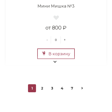
Мини Мишка №3
800 ₽
-
+
В корзину
1
2
3
4
7
Мини Мишка №2