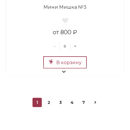
Мини Мишка №3
800 ₽
-
+
В корзину
1
2
3
4
7
Мини Мишка №2