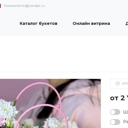
Flowers42nk@yandex.ru
Каталог букетов
Онлайн витрина
Д
й
ОТ
2
Ша
Ра