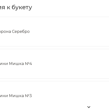
я к букету
орона Серебро
ини Мишка №4
ини Мишка №3