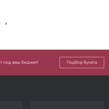
700 ₽
В корзину
-
+
700 ₽
В корзину
-
+
т под ваш бюджет!
Подбор букета
450 ₽
В корзину
-
+