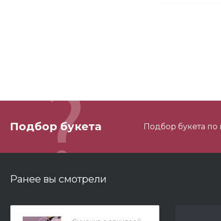
М
М
Подбор букета
Подбор букета по
3
Ранее вы смотрели