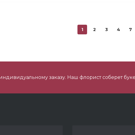
ини Мишка №2
1
2
3
4
7
ишка Мини №1
 индивидуальному заказу. Наш флорист соберет буке
 шарика нежность