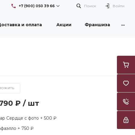
+7 (900) 050 39 66
Поиск
Войти
...
оставка и оплата
Акции
Франшиза
+7 (900) 050 39 66
г. Новокузнецк, проспект
Бардина, 26/1, здание DNS
Пн-Вс: с 08:30 до 21:00
Flowers42nk@yandex.ru
+7 (950) 261 3996
г. Новокузнецк, улица
Тореза, 53, ТЦ "Груша"
Пн-Вс: с 09:00 до 21:00
Flowers42nk@yandex.ru
ЛОЖИТЬ
 790 ₽
/
шт
р Сердце с фото + 500 ₽
фаэлло + 750 ₽