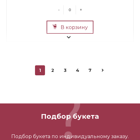
-
+
В корзину
1
2
3
4
7
Мини Мишка №2
700 ₽
Подбор букета
-
+
Подбор букета по индивидуальному заказу.