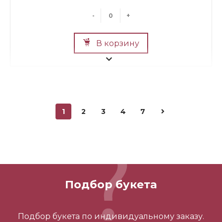
-
+
В корзину
1
2
3
4
7
Мини Мишка №2
700 ₽
Подбор букета
-
+
Подбор букета по индивидуальному заказу.