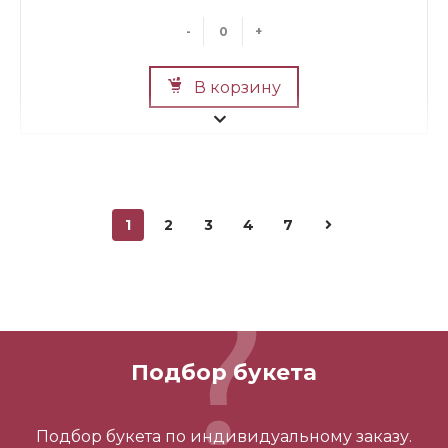
-
+
В корзину
1
2
3
4
7
Мини Мишка №2
700 ₽
Подбор букета
-
+
Подбор букета по индивидуальному заказу.