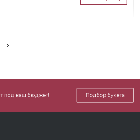
700 ₽
В корзину
-
+
700 ₽
В корзину
-
+
т под ваш бюджет!
Подбор букета
450 ₽
В корзину
-
+