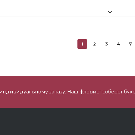
ини Мишка №2
1
2
3
4
7
ишка Мини №1
 индивидуальному заказу. Наш флорист соберет буке
 шарика нежность