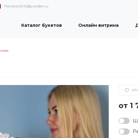
Flowers42nk@yandex.ru
Каталог букетов
Онлайн витрина
Д
нчик
ОТ
1 
Ша
Ра