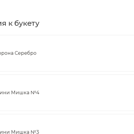
я к букету
орона Серебро
ини Мишка №4
ини Мишка №3