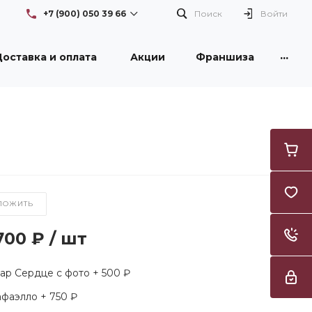
+7 (900) 050 39 66
Поиск
Войти
...
оставка и оплата
Акции
Франшиза
+7 (900) 050 39 66
г. Новокузнецк, проспект
Бардина, 26/1, здание DNS
Пн-Вс: с 08:30 до 21:00
Flowers42nk@yandex.ru
+7 (950) 261 3996
г. Новокузнецк, улица
Тореза, 53, ТЦ "Груша"
Пн-Вс: с 09:00 до 21:00
Flowers42nk@yandex.ru
ЛОЖИТЬ
700 ₽
/
шт
р Сердце с фото + 500 ₽
фаэлло + 750 ₽