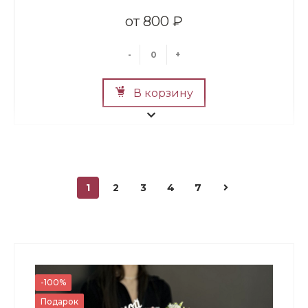
800 ₽
-
+
В корзину
1
2
3
4
7
Мини Мишка №2
700 ₽
-100%
Подарок