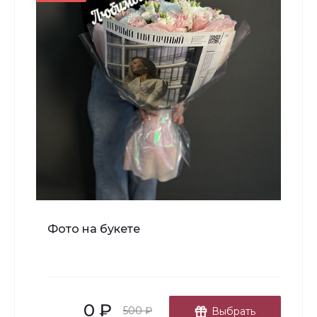
-
+
В корзину
Мишка Мини №1
Фото на букете
700 ₽
-
+
0 ₽
В корзину
500 ₽
Выбрать