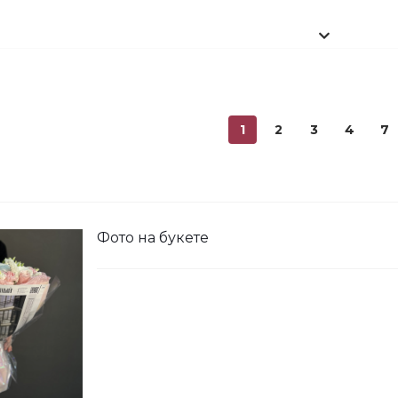
ини Мишка №2
1
2
3
4
7
ишка Мини №1
Фото на букете
 шарика нежность