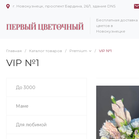
г. Новокузнецк, проспект Бардина, 26/1, здание DNS
Бесплатная доставка
цветов в
Новокузнецке
Главная
/
Каталог товаров
/
Premium
/
VIP №1
VIP №1
До 3000
Маме
Для любимой