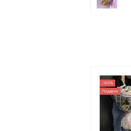
М
М
-100%
Подарок
3