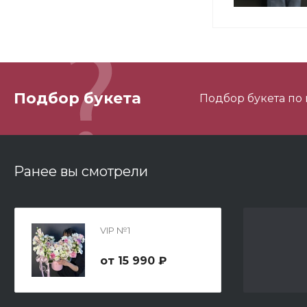
3
Подбор букета
Подбор букета по
С
Ранее вы смотрели
К
VIP №1
15 990 ₽