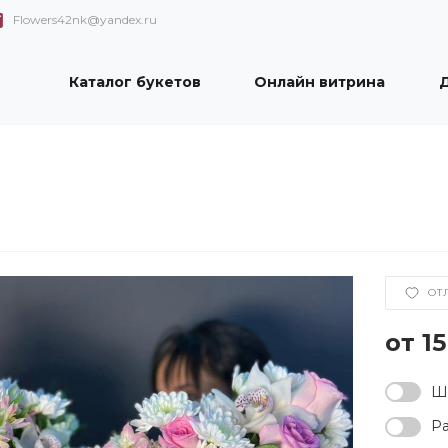
Flowers42nk@yandex.ru
Каталог букетов
Онлайн витрина
Д
ОТ
1
Ша
Ра