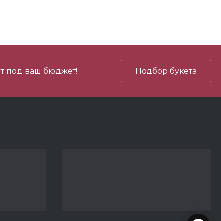
600 ₽
В корзину
-
+
т под ваш бюджет!
Подбор букета
3 690 ₽
В корзину
-
+
600 ₽
В корзину
-
+