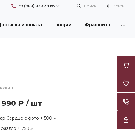
+7 (900) 050 39 66
Поиск
Войти
...
оставка и оплата
Акции
Франшиза
+7 (900) 050 39 66
г. Новокузнецк, проспект
Бардина, 26/1, здание DNS
Пн-Вс: с 08:30 до 21:00
Flowers42nk@yandex.ru
+7 (950) 261 3996
г. Новокузнецк, улица
Тореза, 53, ТЦ "Груша"
Пн-Вс: с 09:00 до 21:00
Flowers42nk@yandex.ru
ЛОЖИТЬ
5 990 ₽
/
шт
р Сердце с фото + 500 ₽
фаэлло + 750 ₽