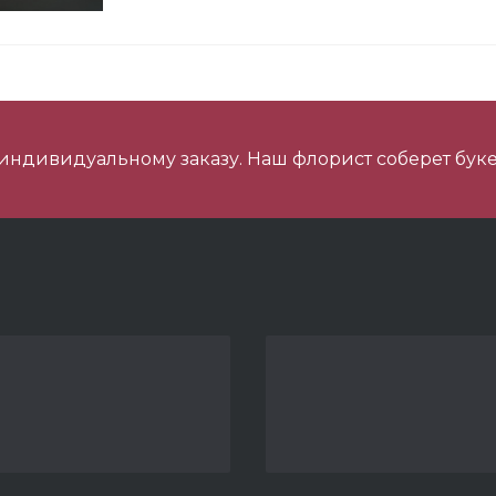
 шарика Металлик
 индивидуальному заказу. Наш флорист соберет буке
ладкий Набор
индер Буэно