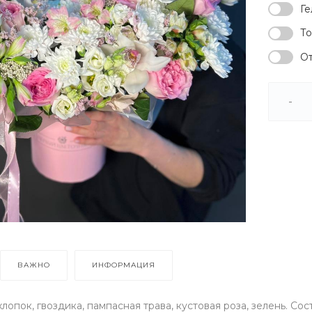
Ге
То
От
-
ВАЖНО
ИНФОРМАЦИЯ
хлопок, гвоздика, пампасная трава, кустовая роза, зелень. Со