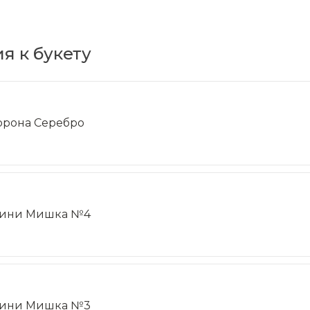
я к букету
орона Серебро
ини Мишка №4
ини Мишка №3