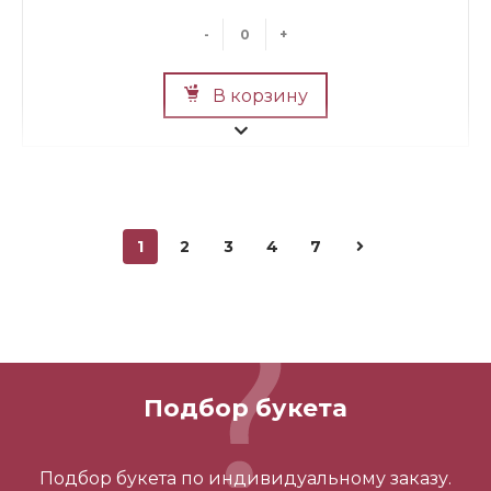
-
+
В корзину
1
2
3
4
7
Мини Мишка №2
700 ₽
Подбор букета
-
+
Подбор букета по индивидуальному заказу.