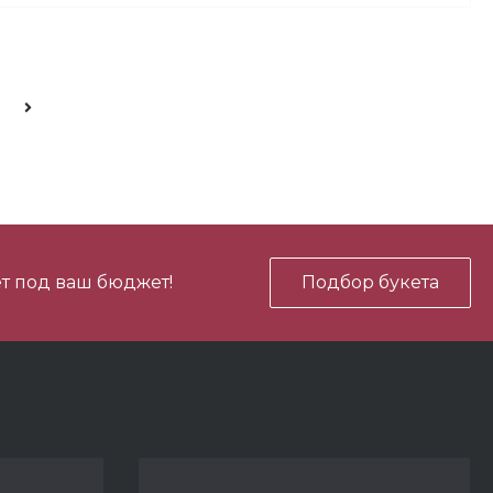
700 ₽
В корзину
-
+
700 ₽
В корзину
-
+
т под ваш бюджет!
Подбор букета
450 ₽
В корзину
-
+