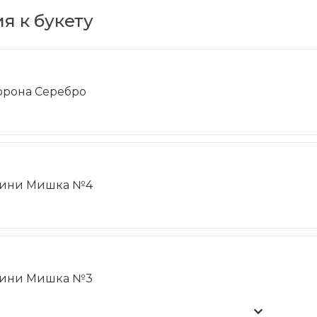
я к букету
орона Серебро
ини Мишка №4
ини Мишка №3