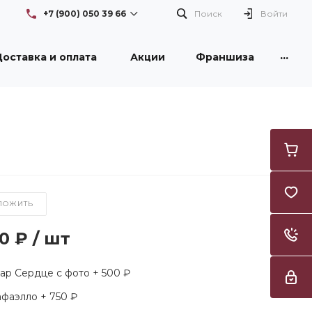
+7 (900) 050 39 66
Поиск
Войти
...
оставка и оплата
Акции
Франшиза
+7 (900) 050 39 66
г. Новокузнецк, проспект
Бардина, 26/1, здание DNS
Пн-Вс: с 08:30 до 21:00
Flowers42nk@yandex.ru
+7 (950) 261 3996
г. Новокузнецк, улица
Тореза, 53, ТЦ "Груша"
Пн-Вс: с 09:00 до 21:00
Flowers42nk@yandex.ru
ЛОЖИТЬ
50 ₽
/
шт
р Сердце с фото + 500 ₽
фаэлло + 750 ₽