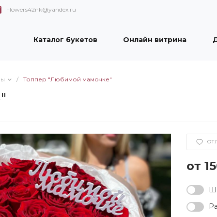
Flowers42nk@yandex.ru
Каталог букетов
Онлайн витрина
Д
ры
/
Топпер "Любимой мамочке"
"
ОТ
1
Ша
Ра