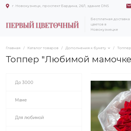
г. Новокузнецк, проспект Бардина, 26/1, здание DNS
Бесплатная доставка
цветов в
Новокузнецке
Главная
/
Каталог товаров
/
Дополнения к букету
/
Топпе
Топпер "Любимой мамочке
До 3000
Маме
Для любимой