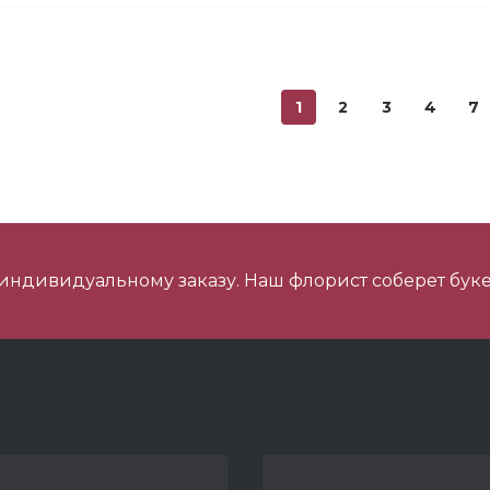
ини Мишка №2
1
2
3
4
7
ишка Мини №1
 индивидуальному заказу. Наш флорист соберет буке
 шарика нежность