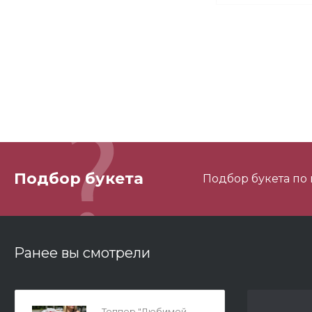
М
М
Подбор букета
Подбор букета по
3
Ранее вы смотрели
Топпер "Любимой