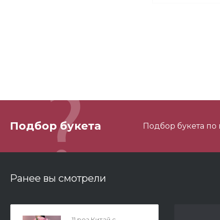
М
М
Подбор букета
Подбор букета по
3
Ранее вы смотрели
11 роз Китай с