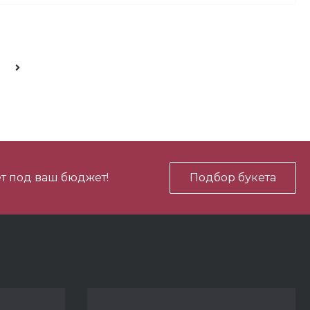
700 ₽
В корзину
-
+
700 ₽
В корзину
-
+
т под ваш бюджет!
Подбор букета
450 ₽
В корзину
-
+