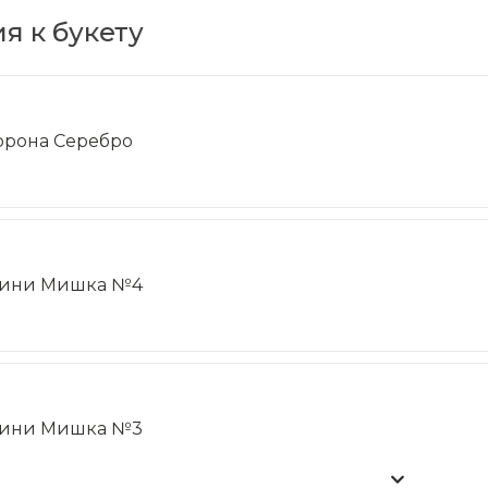
я к букету
орона Серебро
ини Мишка №4
ини Мишка №3