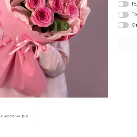
Ге
То
От
-
ИНФОРМАЦИЯ