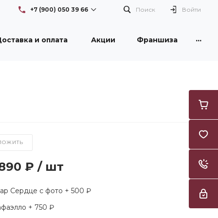
+7 (900) 050 39 66
Поиск
Войти
...
оставка и оплата
Акции
Франшиза
+7 (900) 050 39 66
г. Новокузнецк, проспект
Бардина, 26/1, здание DNS
Пн-Вс: с 08:30 до 21:00
Flowers42nk@yandex.ru
+7 (950) 261 3996
г. Новокузнецк, улица
Тореза, 53, ТЦ "Груша"
Пн-Вс: с 09:00 до 21:00
Flowers42nk@yandex.ru
ЛОЖИТЬ
 890 ₽
/
шт
р Сердце с фото + 500 ₽
фаэлло + 750 ₽