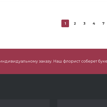
ини Мишка №2
1
2
3
4
7
ишка Мини №1
 индивидуальному заказу. Наш флорист соберет буке
 шарика нежность