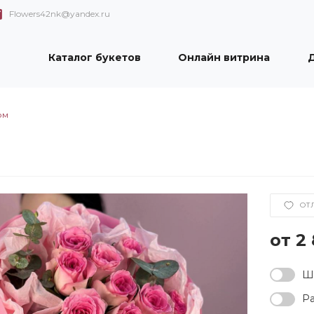
Flowers42nk@yandex.ru
Каталог букетов
Онлайн витрина
Д
ом
ОТ
2
Ша
Ра