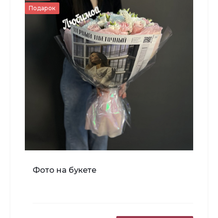
Подарок
-
+
В корзину
Топпер "Любимой бабушке"
Фото на букете
150 ₽
-
+