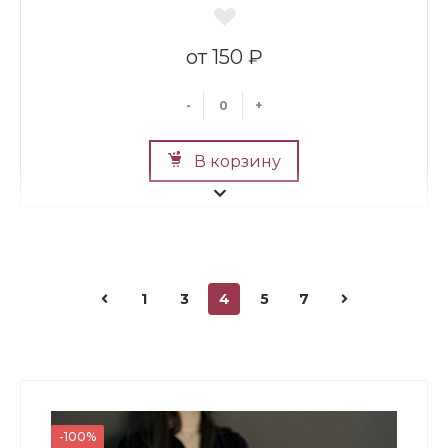
150 ₽
-
+
В корзину
1
3
4
5
7
Топпер "Красотке"
150 ₽
-100%