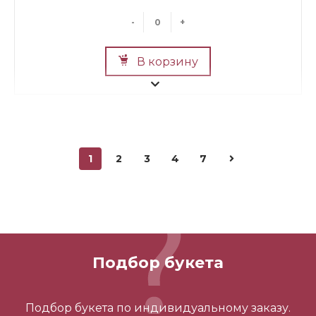
-
+
В корзину
1
2
3
4
7
Мини Мишка №2
700 ₽
Подбор букета
-
+
Подбор букета по индивидуальному заказу.