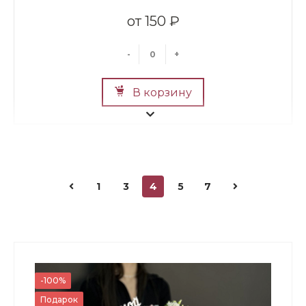
150 ₽
-
+
В корзину
1
3
4
5
7
Топпер "Красотке"
150 ₽
-100%
Подарок