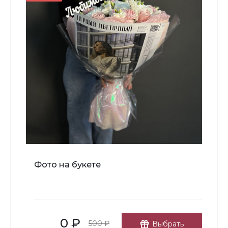
-
+
В корзину
Топпер "Любимой бабушке"
Фото на букете
150 ₽
-
+
0 ₽
В корзину
500 ₽
Выбрать